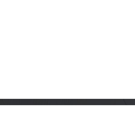
订阅乐鑫动态
及时获取有关 AIoT 行业创新、产品上市、市场活动、文