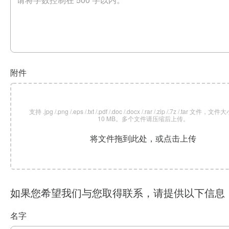
附件
支持 .jpg /.png /.eps /.txt /.pdf /.doc /.docx /.rar /.zip /.7z /.tar 文
10 MB。多个文件请压缩后上传。
将文件拖到此处，或点击上传
如果您希望我们与您取得联系，请提供以下信息
名字