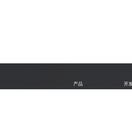
产品
开
芯片
乐
模组
乐
开发板
技
产品选型工具
新