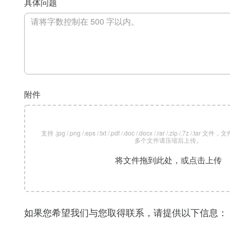
具体问题
附件
支持 .jpg /.png /.eps /.txt /.pdf /.doc /.docx /.rar /.zip /.7z /
多个文件请压缩后上传。
将文件拖到此处，或点击上传
如果您希望我们与您取得联系，请提供以下信息：