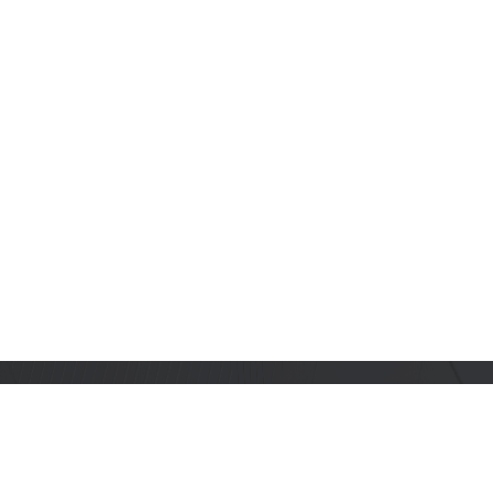
订阅乐鑫动态
及时获取有关 AIoT 行业创新、产品上市、市场活动、文