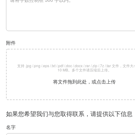
附件
支持 .jpg /.png /.eps /.txt /.pdf /.doc /.docx /.rar /.zip /.7z /.tar 文
10 MB。多个文件请压缩后上传。
将文件拖到此处，或点击上传
如果您希望我们与您取得联系，请提供以下信息
名字