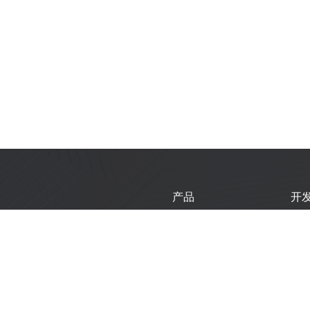
产品
开
芯片
乐
模组
乐
开发板
技
产品选型工具
新