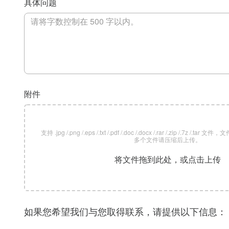
具体问题
附件
支持 .jpg /.png /.eps /.txt /.pdf /.doc /.docx /.rar /.zip /.7z /
多个文件请压缩后上传。
将文件拖到此处，或点击上传
如果您希望我们与您取得联系，请提供以下信息：