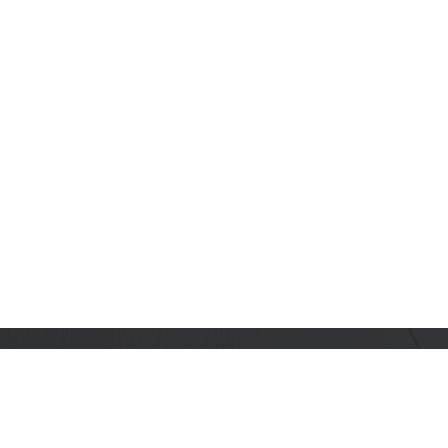
订阅乐鑫动态
及时获取有关 AIoT 行业创新、产品上市、市场活动、文