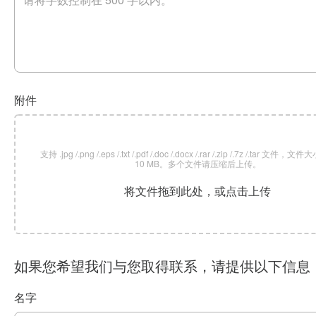
附件
支持 .jpg /.png /.eps /.txt /.pdf /.doc /.docx /.rar /.zip /.7z /.tar 文
10 MB。多个文件请压缩后上传。
将文件拖到此处，或点击上传
如果您希望我们与您取得联系，请提供以下信息
名字