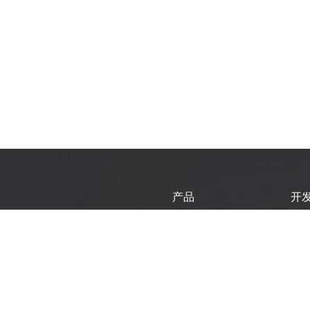
产品
开
芯片
乐
模组
乐
开发板
技
产品选型工具
新