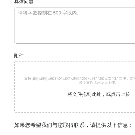
具体问题
附件
支持 .jpg /.png /.eps /.txt /.pdf /.doc /.docx /.rar /.zip /.7z /
多个文件请压缩后上传。
将文件拖到此处，或点击上传
如果您希望我们与您取得联系，请提供以下信息：