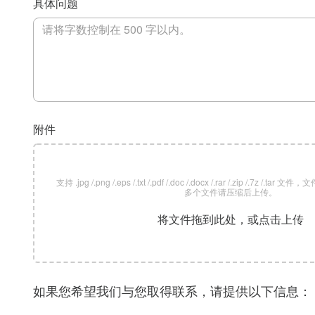
具体问题
附件
支持 .jpg /.png /.eps /.txt /.pdf /.doc /.docx /.rar /.zip /.7z /
多个文件请压缩后上传。
将文件拖到此处，或点击上传
如果您希望我们与您取得联系，请提供以下信息：