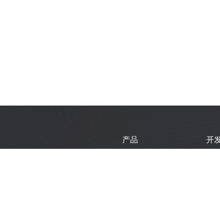
产品
开
芯片
乐
模组
乐
开发板
技
产品选型工具
新