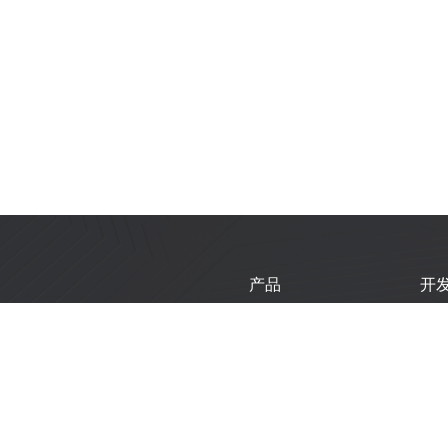
产品
开
芯片
乐
模组
乐
开发板
技
产品选型工具
新