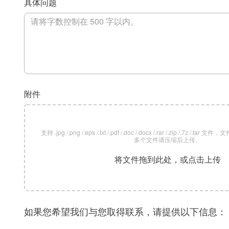
具体问题
附件
支持 .jpg /.png /.eps /.txt /.pdf /.doc /.docx /.rar /.zip /.7z /
多个文件请压缩后上传。
将文件拖到此处，或点击上传
如果您希望我们与您取得联系，请提供以下信息：