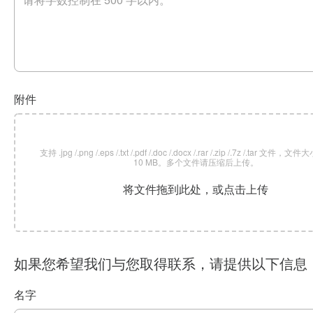
附件
支持 .jpg /.png /.eps /.txt /.pdf /.doc /.docx /.rar /.zip /.7z /.tar 文
10 MB。多个文件请压缩后上传。
将文件拖到此处，或点击上传
如果您希望我们与您取得联系，请提供以下信息
名字