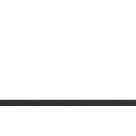
订阅乐鑫动态
及时获取有关 AIoT 行业创新、产品上市、市场活动、文