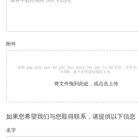
附件
支持 .jpg /.png /.eps /.txt /.pdf /.doc /.docx /.rar /.zip /.7z /.tar 文
10 MB。多个文件请压缩后上传。
将文件拖到此处，或点击上传
如果您希望我们与您取得联系，请提供以下信息
名字