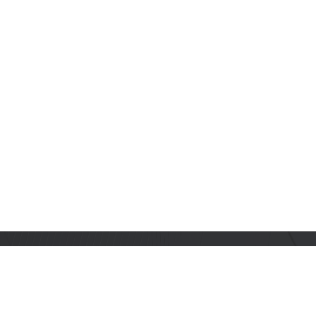
订阅乐鑫动态
及时获取有关 AIoT 行业创新、产品上市、市场活动、文