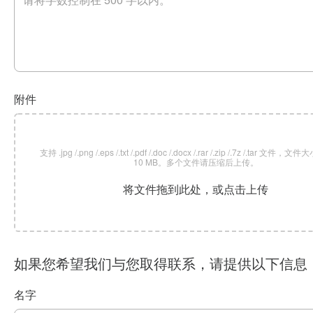
附件
支持 .jpg /.png /.eps /.txt /.pdf /.doc /.docx /.rar /.zip /.7z /.tar 文
10 MB。多个文件请压缩后上传。
将文件拖到此处，或点击上传
如果您希望我们与您取得联系，请提供以下信息
名字