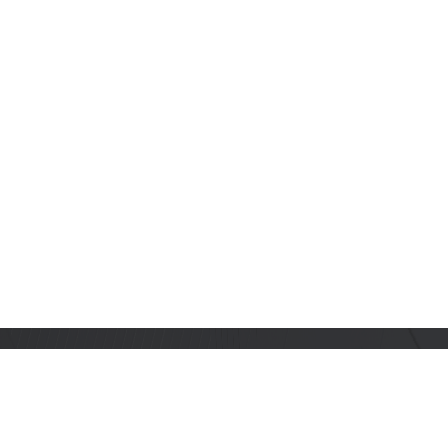
订阅乐鑫动态
及时获取有关 AIoT 行业创新、产品上市、市场活动、文