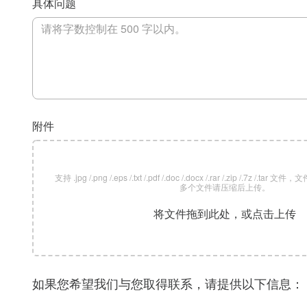
具体问题
附件
支持 .jpg /.png /.eps /.txt /.pdf /.doc /.docx /.rar /.zip /.7z /
多个文件请压缩后上传。
将文件拖到此处，或点击上传
如果您希望我们与您取得联系，请提供以下信息：