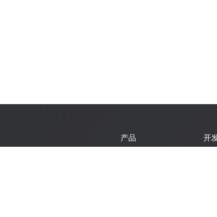
产品
开
芯片
乐
模组
乐
开发板
技
产品选型工具
新