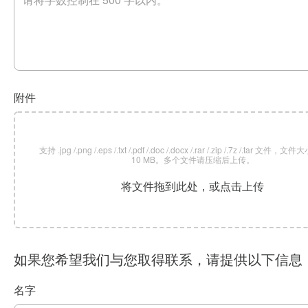
附件
支持 .jpg /.png /.eps /.txt /.pdf /.doc /.docx /.rar /.zip /.7z /.tar 文
10 MB。多个文件请压缩后上传。
将文件拖到此处，或点击上传
如果您希望我们与您取得联系，请提供以下信息
名字