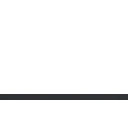
订阅乐鑫动态
及时获取有关 AIoT 行业创新、产品上市、市场活动、文