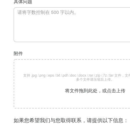
具体问题
附件
支持 .jpg /.png /.eps /.txt /.pdf /.doc /.docx /.rar /.zip /.7z /
多个文件请压缩后上传。
将文件拖到此处，或点击上传
如果您希望我们与您取得联系，请提供以下信息：