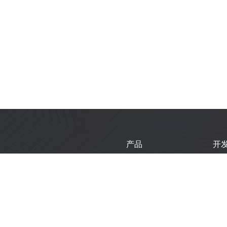
产品
开
芯片
乐
模组
乐
开发板
技
产品选型工具
新