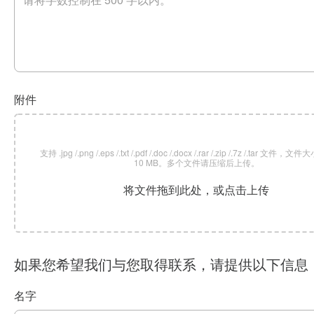
附件
支持 .jpg /.png /.eps /.txt /.pdf /.doc /.docx /.rar /.zip /.7z /.tar 文
10 MB。多个文件请压缩后上传。
将文件拖到此处，或点击上传
如果您希望我们与您取得联系，请提供以下信息
名字