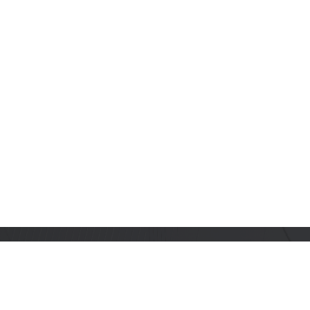
订阅乐鑫动态
及时获取有关 AIoT 行业创新、产品上市、市场活动、文