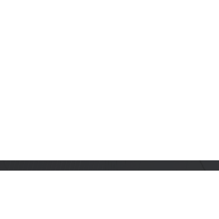
订阅乐鑫动态
及时获取有关 AIoT 行业创新、产品上市、市场活动、文