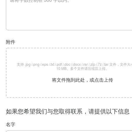
附件
支持 .jpg /.png /.eps /.txt /.pdf /.doc /.docx /.rar /.zip /.7z /.tar 文
10 MB。多个文件请压缩后上传。
将文件拖到此处，或点击上传
如果您希望我们与您取得联系，请提供以下信息
名字