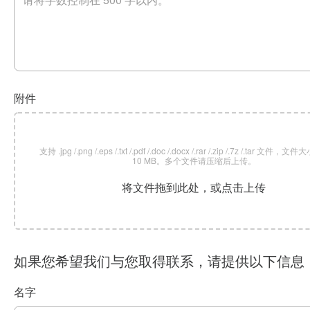
附件
支持 .jpg /.png /.eps /.txt /.pdf /.doc /.docx /.rar /.zip /.7z /.tar 文
10 MB。多个文件请压缩后上传。
将文件拖到此处，或点击上传
如果您希望我们与您取得联系，请提供以下信息
名字