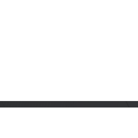
订阅乐鑫动态
及时获取有关 AIoT 行业创新、产品上市、市场活动、文