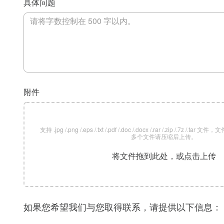
具体问题
附件
支持 .jpg /.png /.eps /.txt /.pdf /.doc /.docx /.rar /.zip /.7z /
多个文件请压缩后上传。
将文件拖到此处，或点击上传
如果您希望我们与您取得联系，请提供以下信息：