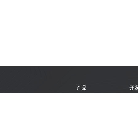
产品
开
芯片
乐
模组
乐
开发板
技
产品选型工具
新