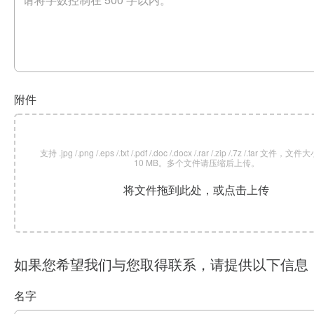
附件
支持 .jpg /.png /.eps /.txt /.pdf /.doc /.docx /.rar /.zip /.7z /.tar 文
10 MB。多个文件请压缩后上传。
将文件拖到此处，或点击上传
如果您希望我们与您取得联系，请提供以下信息
名字