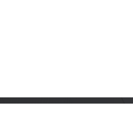
订阅乐鑫动态
及时获取有关 AIoT 行业创新、产品上市、市场活动、文