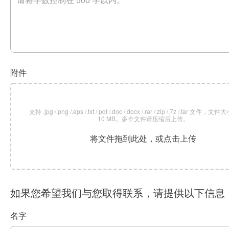
附件
支持 .jpg /.png /.eps /.txt /.pdf /.doc /.docx /.rar /.zip /.7z /.tar 文
10 MB。多个文件请压缩后上传。
将文件拖到此处，或点击上传
如果您希望我们与您取得联系，请提供以下信息
名字