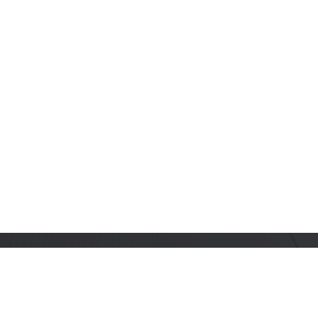
订阅乐鑫动态
及时获取有关 AIoT 行业创新、产品上市、市场活动、文