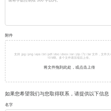
附件
支持 .jpg /.png /.eps /.txt /.pdf /.doc /.docx /.rar /.zip /.7z /.tar 文
10 MB。多个文件请压缩后上传。
将文件拖到此处，或点击上传
如果您希望我们与您取得联系，请提供以下信息
名字