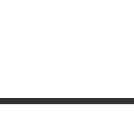
订阅乐鑫动态
及时获取有关 AIoT 行业创新、产品上市、市场活动、文