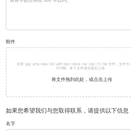
附件
支持 .jpg /.png /.eps /.txt /.pdf /.doc /.docx /.rar /.zip /.7z /.tar 文
10 MB。多个文件请压缩后上传。
将文件拖到此处，或点击上传
如果您希望我们与您取得联系，请提供以下信息
名字