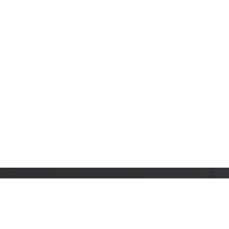
订阅乐鑫动态
及时获取有关 AIoT 行业创新、产品上市、市场活动、文