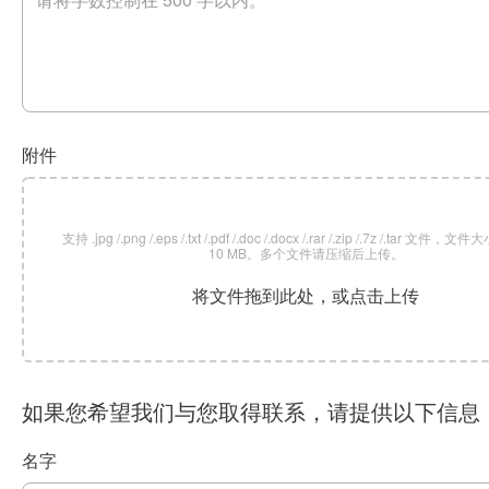
附件
支持 .jpg /.png /.eps /.txt /.pdf /.doc /.docx /.rar /.zip /.7z /.tar 文
10 MB。多个文件请压缩后上传。
将文件拖到此处，或点击上传
如果您希望我们与您取得联系，请提供以下信息
名字