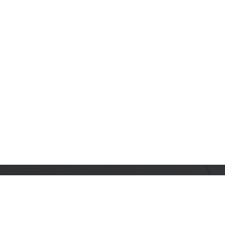
订阅乐鑫动态
及时获取有关 AIoT 行业创新、产品上市、市场活动、文