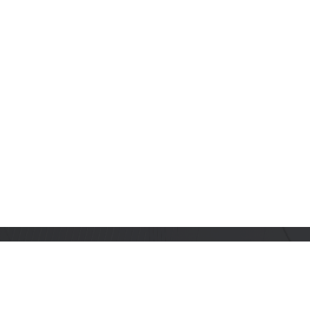
订阅乐鑫动态
及时获取有关 AIoT 行业创新、产品上市、市场活动、文