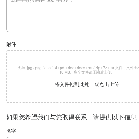
附件
支持 .jpg /.png /.eps /.txt /.pdf /.doc /.docx /.rar /.zip /.7z /.tar 文
10 MB。多个文件请压缩后上传。
将文件拖到此处，或点击上传
如果您希望我们与您取得联系，请提供以下信息
名字