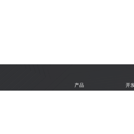
产品
开
芯片
乐
模组
乐
开发板
技
产品选型工具
新