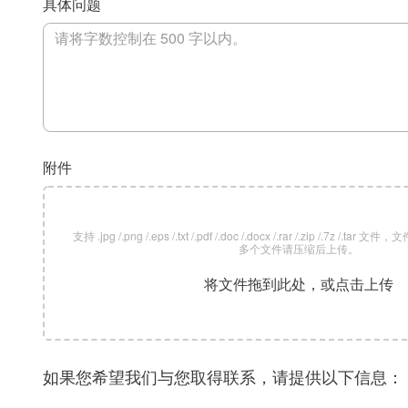
具体问题
附件
支持 .jpg /.png /.eps /.txt /.pdf /.doc /.docx /.rar /.zip /.7z /
多个文件请压缩后上传。
将文件拖到此处，或点击上传
如果您希望我们与您取得联系，请提供以下信息：