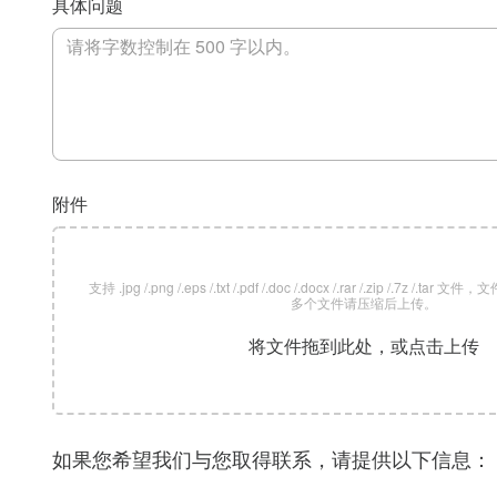
具体问题
附件
支持 .jpg /.png /.eps /.txt /.pdf /.doc /.docx /.rar /.zip /.7z /
多个文件请压缩后上传。
将文件拖到此处，或点击上传
如果您希望我们与您取得联系，请提供以下信息：