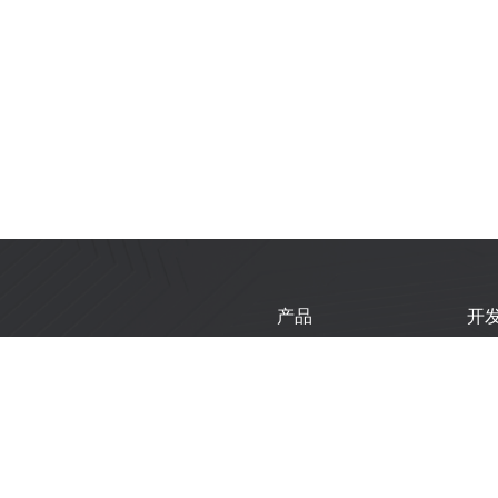
产品
开
芯片
乐
模组
乐
开发板
技
产品选型工具
新