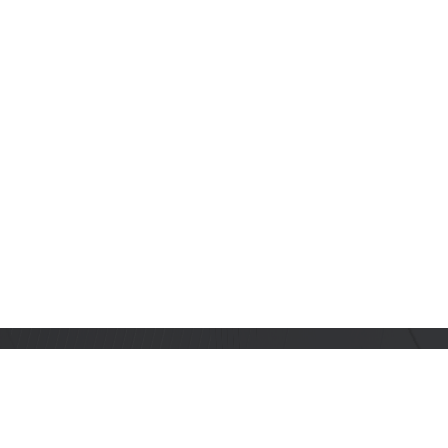
订阅乐鑫动态
及时获取有关 AIoT 行业创新、产品上市、市场活动、文