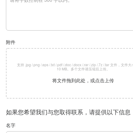
附件
支持 .jpg /.png /.eps /.txt /.pdf /.doc /.docx /.rar /.zip /.7z /.tar 文
10 MB。多个文件请压缩后上传。
将文件拖到此处，或点击上传
如果您希望我们与您取得联系，请提供以下信息
名字