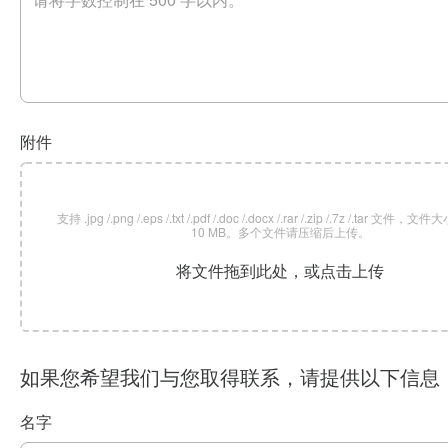
附件
支持 .jpg /.png /.eps /.txt /.pdf /.doc /.docx /.rar /.zip /.7z /.tar 文
10 MB。多个文件请压缩后上传。
将文件拖到此处，或点击上传
如果您希望我们与您取得联系，请提供以下信息
名字