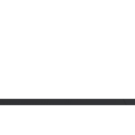
订阅乐鑫动态
及时获取有关 AIoT 行业创新、产品上市、市场活动、文