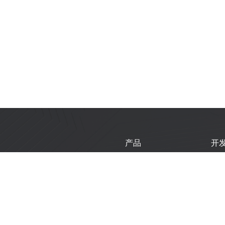
产品
开
芯片
乐
模组
乐
开发板
技
产品选型工具
新