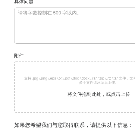
具体问题
附件
支持 .jpg /.png /.eps /.txt /.pdf /.doc /.docx /.rar /.zip /.7z /
多个文件请压缩后上传。
将文件拖到此处，或点击上传
如果您希望我们与您取得联系，请提供以下信息：