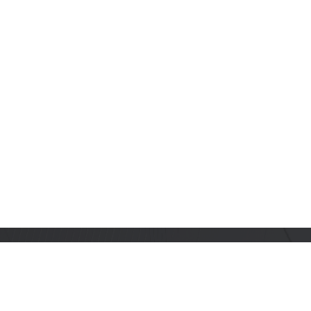
订阅乐鑫动态
及时获取有关 AIoT 行业创新、产品上市、市场活动、文