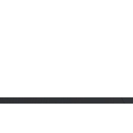
订阅乐鑫动态
及时获取有关 AIoT 行业创新、产品上市、市场活动、文