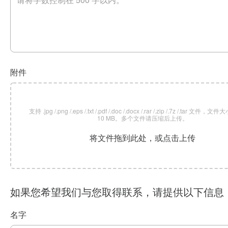
附件
支持 .jpg /.png /.eps /.txt /.pdf /.doc /.docx /.rar /.zip /.7z /.tar 文
10 MB。多个文件请压缩后上传。
将文件拖到此处，或点击上传
如果您希望我们与您取得联系，请提供以下信息
名字