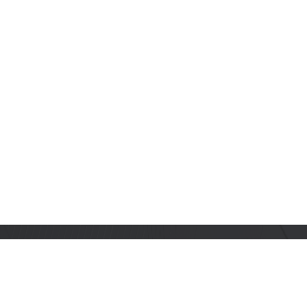
订阅乐鑫动态
及时获取有关 AIoT 行业创新、产品上市、市场活动、文