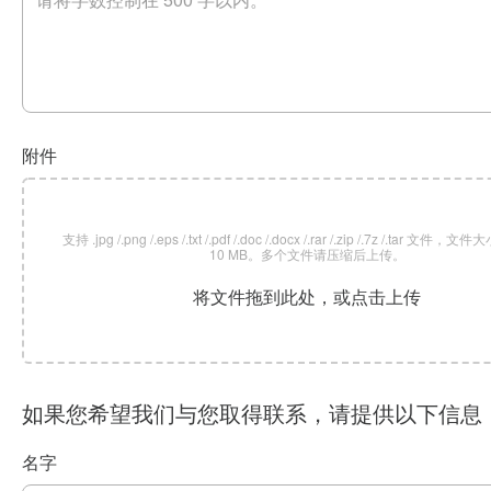
附件
支持 .jpg /.png /.eps /.txt /.pdf /.doc /.docx /.rar /.zip /.7z /.tar 文
10 MB。多个文件请压缩后上传。
将文件拖到此处，或点击上传
如果您希望我们与您取得联系，请提供以下信息
名字