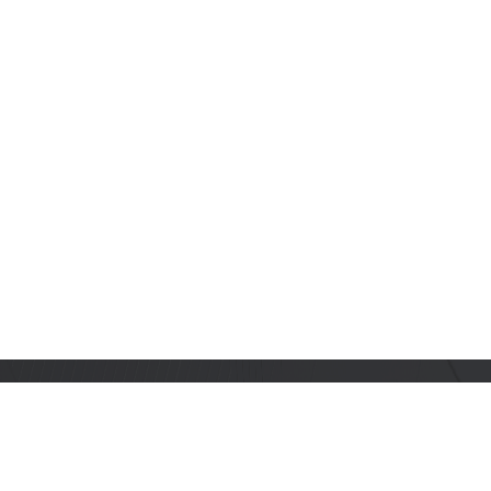
订阅乐鑫动态
及时获取有关 AIoT 行业创新、产品上市、市场活动、文