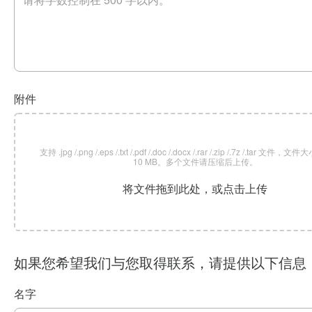
附件
支持 .jpg /.png /.eps /.txt /.pdf /.doc /.docx /.rar /.zip /.7z /.tar 文
10 MB。多个文件请压缩后上传。
将文件拖到此处，或点击上传
如果您希望我们与您取得联系，请提供以下信息
名字