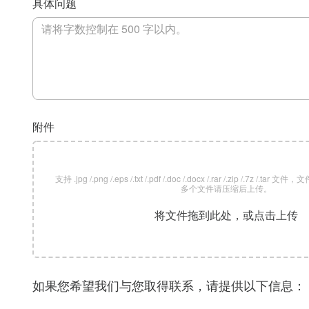
具体问题
附件
支持 .jpg /.png /.eps /.txt /.pdf /.doc /.docx /.rar /.zip /.7z /
多个文件请压缩后上传。
将文件拖到此处，或点击上传
如果您希望我们与您取得联系，请提供以下信息：