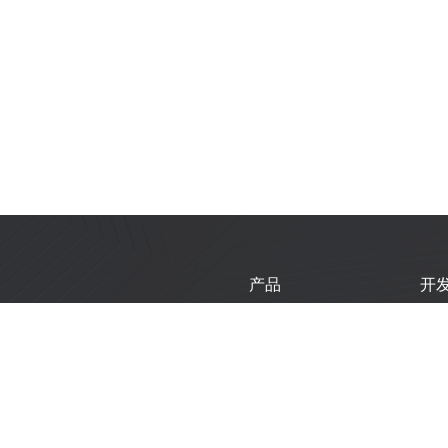
产品
开
芯片
乐
模组
乐
开发板
技
产品选型工具
新