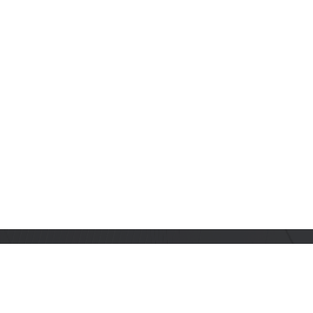
订阅乐鑫动态
及时获取有关 AIoT 行业创新、产品上市、市场活动、文