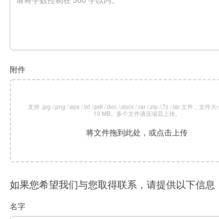
附件
支持 .jpg /.png /.eps /.txt /.pdf /.doc /.docx /.rar /.zip /.7z /.tar 文
10 MB。多个文件请压缩后上传。
将文件拖到此处，或点击上传
如果您希望我们与您取得联系，请提供以下信息
名字