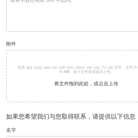
附件
支持 .jpg /.png /.eps /.txt /.pdf /.doc /.docx /.rar /.zip /.7z /.tar 文
10 MB。多个文件请压缩后上传。
将文件拖到此处，或点击上传
如果您希望我们与您取得联系，请提供以下信息
名字