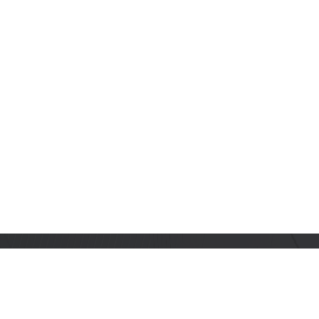
订阅乐鑫动态
及时获取有关 AIoT 行业创新、产品上市、市场活动、文