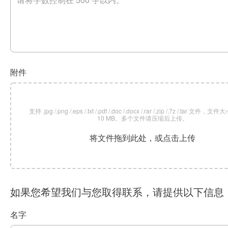
附件
支持 .jpg /.png /.eps /.txt /.pdf /.doc /.docx /.rar /.zip /.7z /.tar 文
10 MB。多个文件请压缩后上传。
将文件拖到此处，或点击上传
如果您希望我们与您取得联系，请提供以下信息
名字