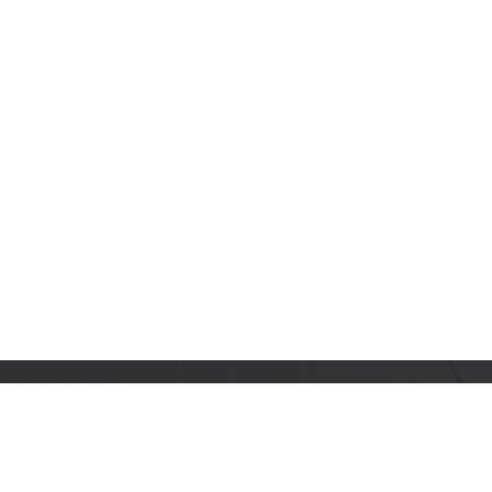
订阅乐鑫动态
及时获取有关 AIoT 行业创新、产品上市、市场活动、文