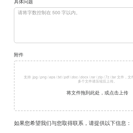
具体问题
附件
支持 .jpg /.png /.eps /.txt /.pdf /.doc /.docx /.rar /.zip /.7z /
多个文件请压缩后上传。
将文件拖到此处，或点击上传
如果您希望我们与您取得联系，请提供以下信息：