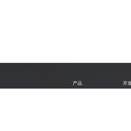
产品
开
芯片
乐
模组
乐
开发板
技
产品选型工具
新