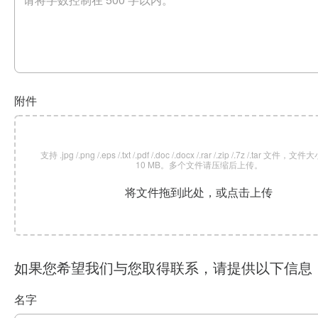
附件
支持 .jpg /.png /.eps /.txt /.pdf /.doc /.docx /.rar /.zip /.7z /.tar 文
10 MB。多个文件请压缩后上传。
将文件拖到此处，或点击上传
如果您希望我们与您取得联系，请提供以下信息
名字