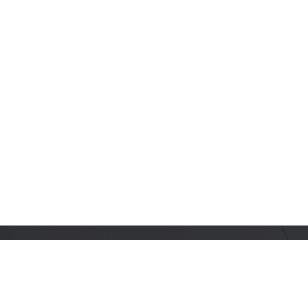
订阅乐鑫动态
及时获取有关 AIoT 行业创新、产品上市、市场活动、文