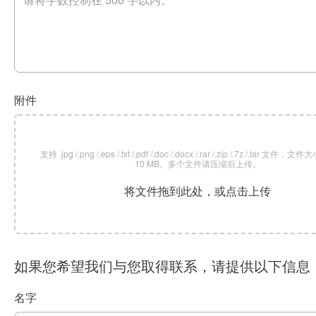
附件
支持 .jpg /.png /.eps /.txt /.pdf /.doc /.docx /.rar /.zip /.7z /.tar 文
10 MB。多个文件请压缩后上传。
将文件拖到此处，或点击上传
如果您希望我们与您取得联系，请提供以下信息
名字