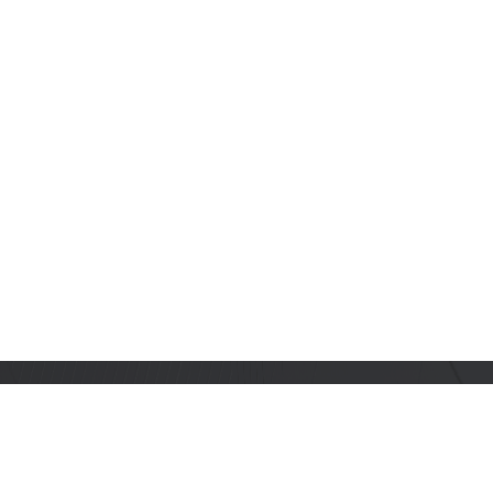
订阅乐鑫动态
及时获取有关 AIoT 行业创新、产品上市、市场活动、文