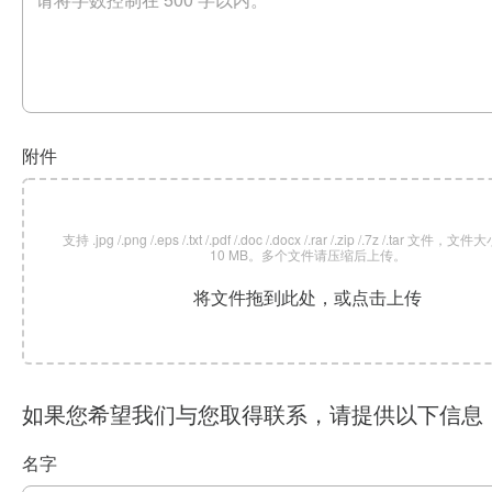
附件
支持 .jpg /.png /.eps /.txt /.pdf /.doc /.docx /.rar /.zip /.7z /.tar 文
10 MB。多个文件请压缩后上传。
将文件拖到此处，或点击上传
如果您希望我们与您取得联系，请提供以下信息
名字