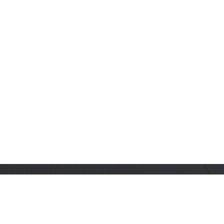
订阅乐鑫动态
及时获取有关 AIoT 行业创新、产品上市、市场活动、文