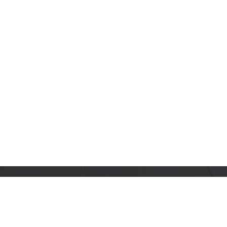
订阅乐鑫动态
及时获取有关 AIoT 行业创新、产品上市、市场活动、文