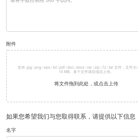
附件
支持 .jpg /.png /.eps /.txt /.pdf /.doc /.docx /.rar /.zip /.7z /.tar 文
10 MB。多个文件请压缩后上传。
将文件拖到此处，或点击上传
如果您希望我们与您取得联系，请提供以下信息
名字