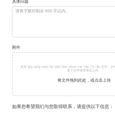
具体问题
附件
支持 .jpg /.png /.eps /.txt /.pdf /.doc /.docx /.rar /.zip /.7z /
多个文件请压缩后上传。
将文件拖到此处，或点击上传
如果您希望我们与您取得联系，请提供以下信息：