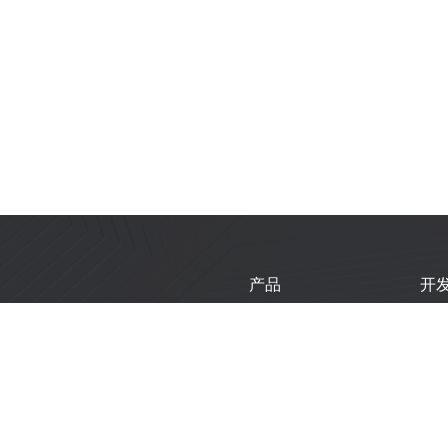
产品
开
芯片
乐
模组
乐
开发板
技
产品选型工具
新