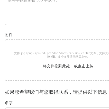
附件
支持 .jpg /.png /.eps /.txt /.pdf /.doc /.docx /.rar /.zip /.7z /.tar 文
10 MB。多个文件请压缩后上传。
将文件拖到此处，或点击上传
如果您希望我们与您取得联系，请提供以下信息
名字