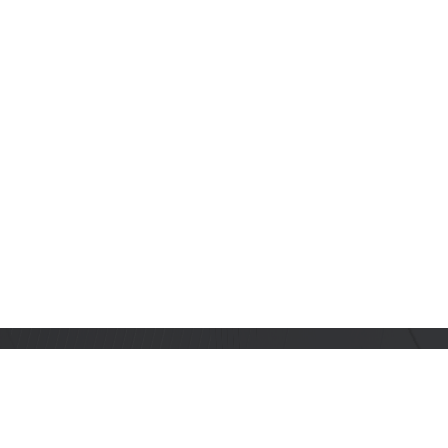
订阅乐鑫动态
及时获取有关 AIoT 行业创新、产品上市、市场活动、文