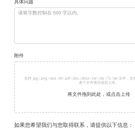
具体问题
附件
支持 .jpg /.png /.eps /.txt /.pdf /.doc /.docx /.rar /.zip /.7z /
多个文件请压缩后上传。
将文件拖到此处，或点击上传
如果您希望我们与您取得联系，请提供以下信息：