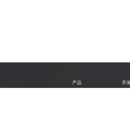
产品
开
芯片
乐
模组
乐
开发板
技
产品选型工具
新