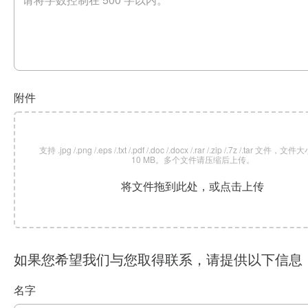
附件
支持 .jpg /.png /.eps /.txt /.pdf /.doc /.docx /.rar /.zip /.7z /.tar 文
10 MB。多个文件请压缩后上传。
将文件拖到此处，或点击上传
如果您希望我们与您取得联系，请提供以下信息
名字