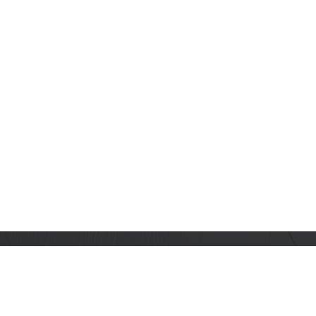
订阅乐鑫动态
及时获取有关 AIoT 行业创新、产品上市、市场活动、文