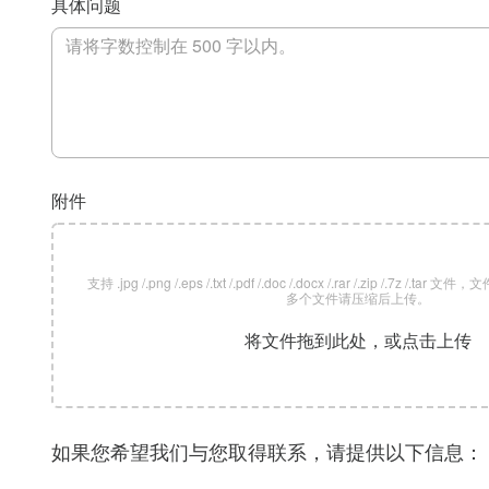
具体问题
附件
支持 .jpg /.png /.eps /.txt /.pdf /.doc /.docx /.rar /.zip /.7z /
多个文件请压缩后上传。
将文件拖到此处，或点击上传
如果您希望我们与您取得联系，请提供以下信息：