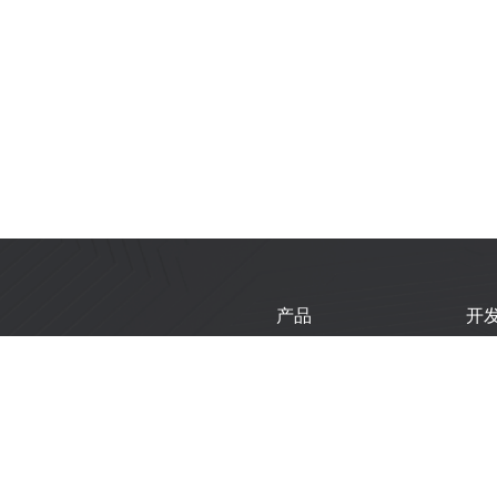
产品
开
芯片
乐
模组
乐
开发板
技
产品选型工具
新