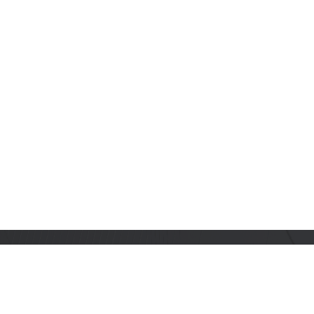
订阅乐鑫动态
及时获取有关 AIoT 行业创新、产品上市、市场活动、文