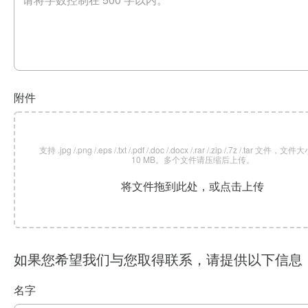
附件
支持 .jpg /.png /.eps /.txt /.pdf /.doc /.docx /.rar /.zip /.7z /.tar 文
10 MB。多个文件请压缩后上传。
将文件拖到此处，或点击上传
如果您希望我们与您取得联系，请提供以下信息
名字