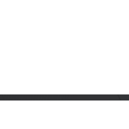
订阅乐鑫动态
及时获取有关 AIoT 行业创新、产品上市、市场活动、文