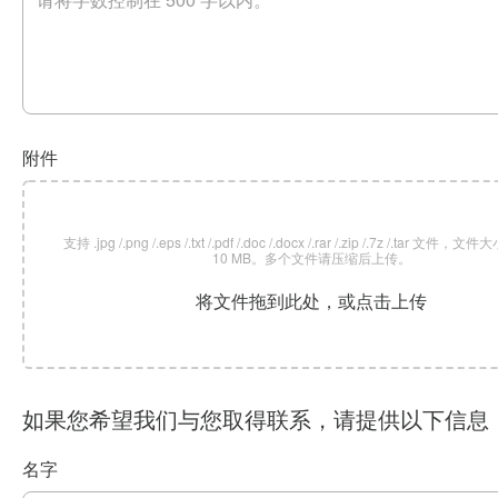
附件
支持 .jpg /.png /.eps /.txt /.pdf /.doc /.docx /.rar /.zip /.7z /.tar 文
10 MB。多个文件请压缩后上传。
将文件拖到此处，或点击上传
如果您希望我们与您取得联系，请提供以下信息
名字