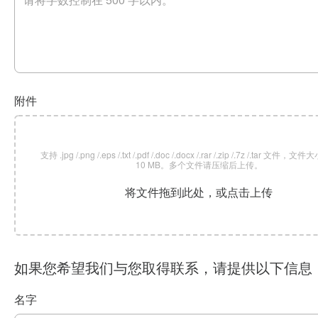
附件
支持 .jpg /.png /.eps /.txt /.pdf /.doc /.docx /.rar /.zip /.7z /.tar 文
10 MB。多个文件请压缩后上传。
将文件拖到此处，或点击上传
如果您希望我们与您取得联系，请提供以下信息
名字