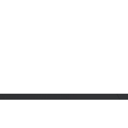
订阅乐鑫动态
及时获取有关 AIoT 行业创新、产品上市、市场活动、文